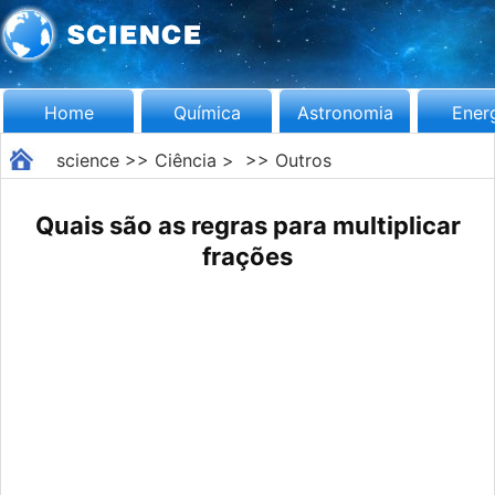
Home
Química
Astronomia
Ener
science
>>
Ciência
> >>
Outros
Quais são as regras para multiplicar
frações