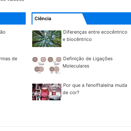
Ciência
mão
Diferenças entre ecocêntrico
e biocêntrico
ormas de
Definição de Ligações
Moleculares
Por que a fenolftaleína muda
de cor?