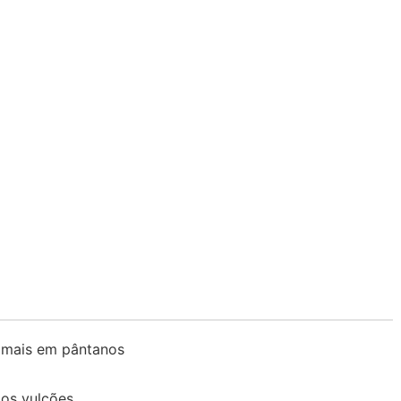
imais em pântanos
dos vulcões