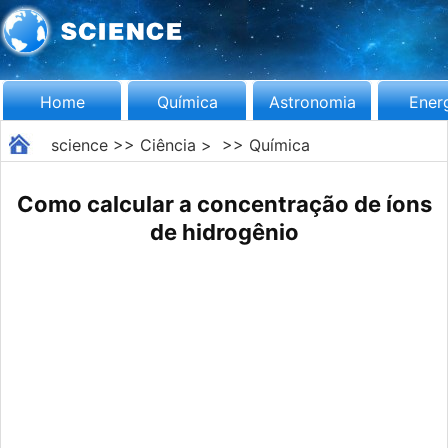
Home
Química
Astronomia
Ener
science
>>
Ciência
> >>
Química
Como calcular a concentração de íons
de hidrogênio