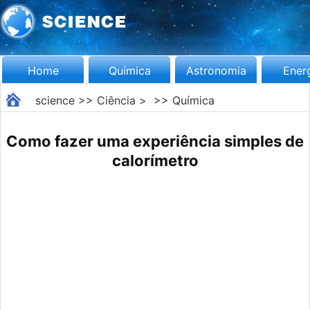
Home
Química
Astronomia
Ener
science
>>
Ciência
> >>
Química
Como fazer uma experiência simples de
calorímetro