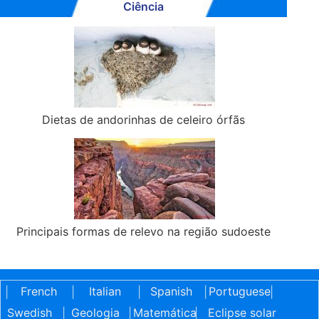
Ciência
Dietas de andorinhas de celeiro órfãs
Principais formas de relevo na região sudoeste
French
Italian
Spanish
Portuguese
|
|
|
|
|
Swedish
Geologia
Matemática
Eclipse solar
|
|
|