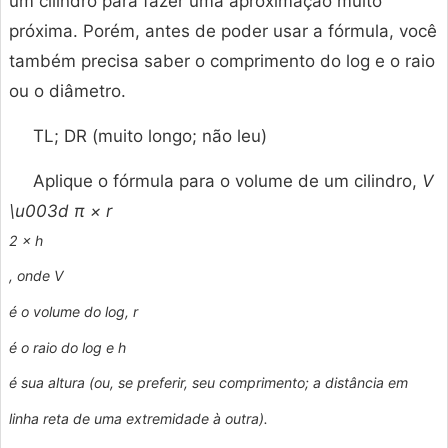
um cilindro para fazer uma aproximação muito
próxima. Porém, antes de poder usar a fórmula, você
também precisa saber o comprimento do log e o raio
ou o diâmetro.
TL; DR (muito longo; não leu)
Aplique o fórmula para o volume de um cilindro,
V
\u003d π ×
r
2 ×
h
, onde
V
é o volume do log,
r
é o raio do log e
h
é sua altura (ou, se preferir, seu comprimento; a distância em
linha reta de uma extremidade à outra).