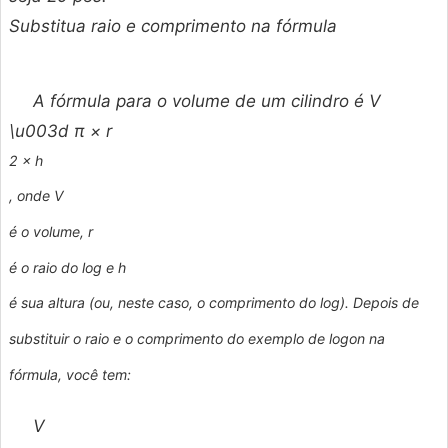
Substitua raio e comprimento na fórmula
A fórmula para o volume de um cilindro é
V
\u003d π ×
r
2 ×
h
, onde
V
é o volume,
r
é o raio do log e
h
é sua altura (ou, neste caso, o comprimento do log). Depois de
substituir o raio e o comprimento do exemplo de logon na
fórmula, você tem:
V