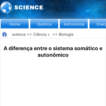
Home
Química
Astronomia
Ener
science
>>
Ciência
> >>
Biologia
A diferença entre o sistema somático e
autonômico