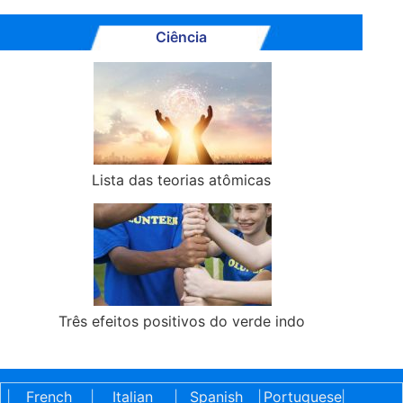
Ciência
Lista das teorias atômicas
Três efeitos positivos do verde indo
French
Italian
Spanish
Portuguese
|
|
|
|
|