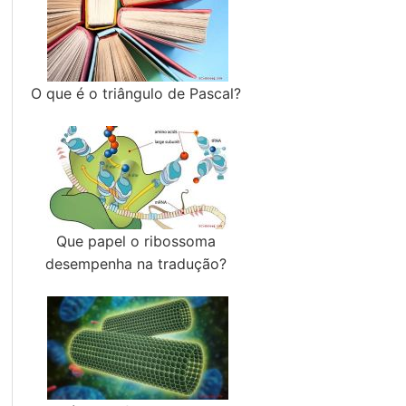
O que é o triângulo de Pascal?
Que papel o ribossoma
desempenha na tradução?