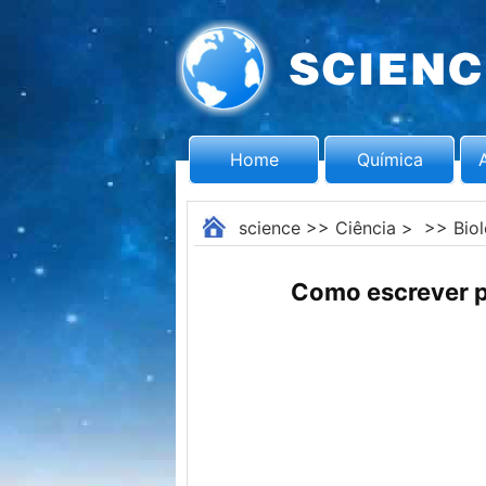
Home
Química
science
>>
Ciência
> >>
Bio
Como escrever p