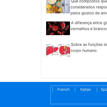
Que compostos quí
considerados respo
pelos gostos de am
salgado e doce?
A diferença entre g
vermelhos e branco
Sobre as funções d
corpo humano
French
Italian
Spa
|
|
|