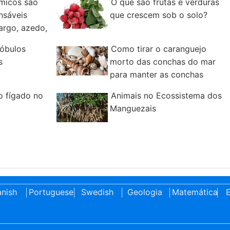
micos são
O que são frutas e verduras
nsáveis
que crescem sob o solo?
argo, azedo,
lóbulos
Como tirar o caranguejo
s
morto das conchas do mar
para manter as conchas
o fígado no
Animais no Ecossistema dos
Manguezais
nish
Portuguese
Swedish
Geologia
Matemática
E
|
|
|
|
|