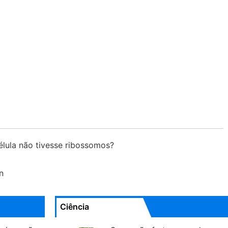
élula não tivesse ribossomos?
n
Ciência