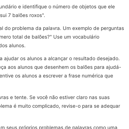
dário e identifique o número de objetos que ele
sui 7 balões roxos".
al do problema da palavra. Um exemplo de perguntas
úmero total de balões?" Use um vocabulário
dos alunos.
a ajudar os alunos a alcançar o resultado desejado.
eça aos alunos que desenhem os balões para ajudá-
centive os alunos a escrever a frase numérica que
ras e tente. Se você não estiver claro nas suas
oblema é muito complicado, revise-o para se adequar
am seus próprios problemas de palavras como uma