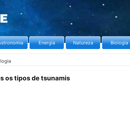
Astronomia
Energia
Natureza
Biologia
logia
s os tipos de tsunamis