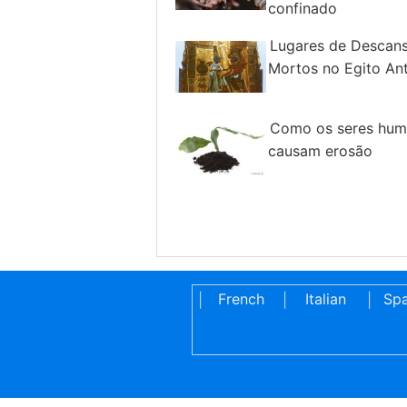
confinado
Lugares de Descans
Mortos no Egito An
Como os seres hu
causam erosão
French
Italian
Spa
|
|
|