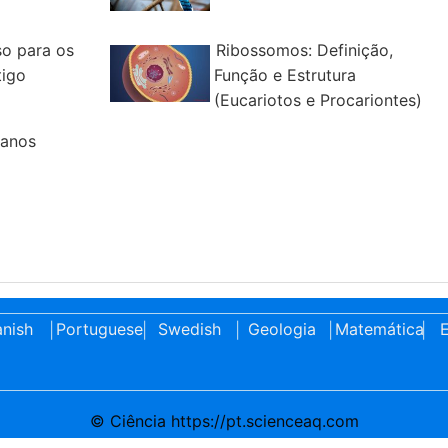
o para os
Ribossomos: Definição,
tigo
Função e Estrutura
(Eucariotos e Procariontes)
manos
nish
Portuguese
Swedish
Geologia
Matemática
E
|
|
|
|
|
© Ciência https://pt.scienceaq.com