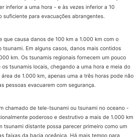
 inferior a uma hora - e às vezes inferior a 10
o suficiente para evacuações abrangentes.
le que causa danos de 100 km a 1.000 km com o
o tsunami. Em alguns casos, danos mais contidos
1.000 km. Os tsunamis regionais fornecem um pouco
 os tsunamis locais, chegando a uma hora e meia do
a área de 1.000 km, apenas uma a três horas pode não
a as pessoas evacuarem com segurança.
m chamado de tele-tsunami ou tsunami no oceano -
ionalmente poderoso e destrutivo a mais de 1.000 km
m tsunami distante possa parecer primeiro como um
stas faixas da bacia oceânica. Há mais tempo para