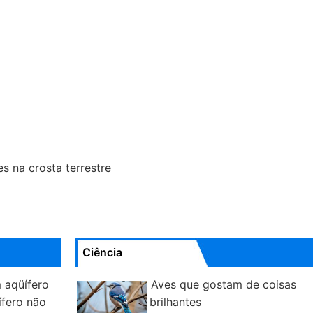
es na crosta terrestre
Ciência
 aqüífero
Aves que gostam de coisas
ífero não
brilhantes