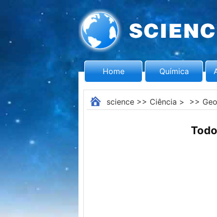
Home
Química
science
>>
Ciência
> >>
Geo
Todo