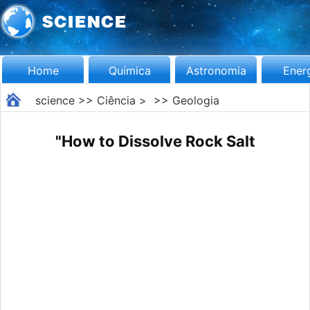
Home
Química
Astronomia
Ener
science
>>
Ciência
> >>
Geologia
"How to Dissolve Rock Salt