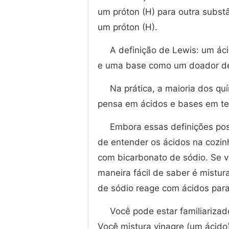
um próton (H) para outra subst
um próton (H).
A definição de Lewis: um ác
e uma base como um doador de 
Na prática, a maioria dos q
pensa em ácidos e bases em te
Embora essas definições pos
de entender os ácidos na cozin
com bicarbonato de sódio. Se v
maneira fácil de saber é mistu
de sódio reage com ácidos para
Você pode estar familiariza
Você mistura vinagre (um ácid