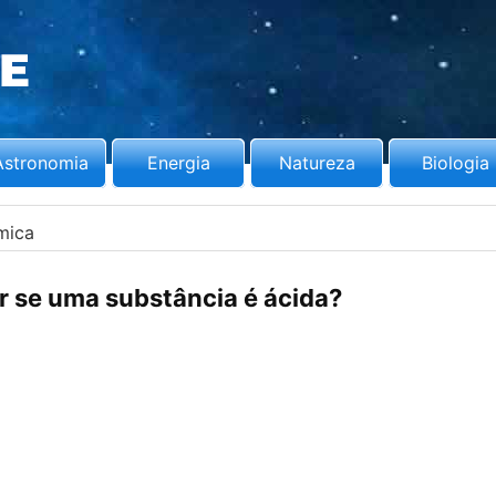
Astronomia
Energia
Natureza
Biologia
mica
 se uma substância é ácida?