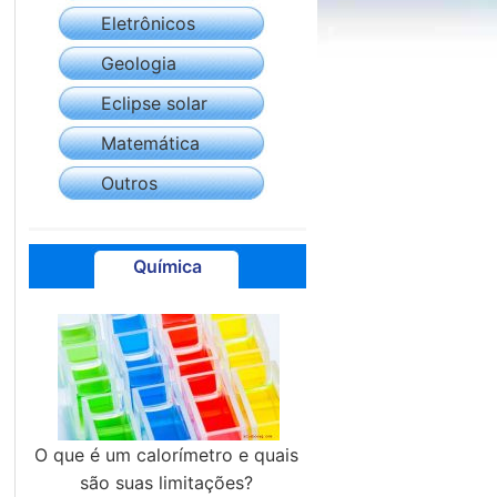
Eletrônicos
Geologia
Eclipse solar
Matemática
Outros
Química
O que é um calorímetro e quais
são suas limitações?