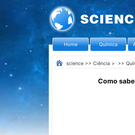
Home
Química
science
>>
Ciência
> >>
Quí
Como saber