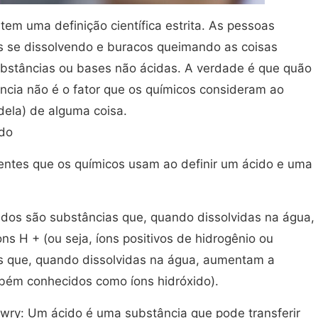
em uma definição científica estrita. As pessoas
s se dissolvendo e buracos queimando as coisas
stâncias ou bases não ácidas. A verdade é que quão
ncia não é o fator que os químicos consideram ao
 dela) de alguma coisa.
ido
rentes que os químicos usam ao definir um ácido e uma
cidos são substâncias que, quando dissolvidas na água,
s H + (ou seja, íons positivos de hidrogênio ou
as que, quando dissolvidas na água, aumentam a
bém conhecidos como íons hidróxido).
wry: Um ácido é uma substância que pode transferir