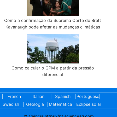
Como a confirmação da Suprema Corte de Brett
Kavanaugh pode afetar as mudanças climáticas
Como calcular o GPM a partir da pressão
diferencial
French
Italian
Spanish
Portuguese
|
|
|
|
|
Swedish
Geologia
Matemática
Eclipse solar
|
|
|
© Ciência https://pt.scienceaq.com