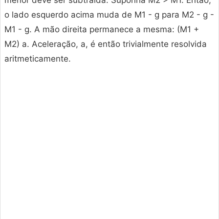
menor deve ser subtraída. Suponha M2 > M1. Então,
o lado esquerdo acima muda de M1 - g para M2 - g -
M1 - g. A mão direita permanece a mesma: (M1 +
M2) a. Aceleração, a, é então trivialmente resolvida
aritmeticamente.