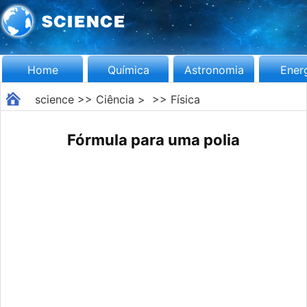
Home
Química
Astronomia
Ener
science
>>
Ciência
> >>
Física
Fórmula para uma polia