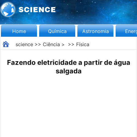
Home
Química
Astronomia
Ener
science
>>
Ciência
> >>
Física
Fazendo eletricidade a partir de água
salgada