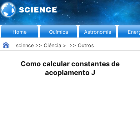
Home
Química
Astronomia
Ener
science
>>
Ciência
> >>
Outros
Como calcular constantes de
acoplamento J