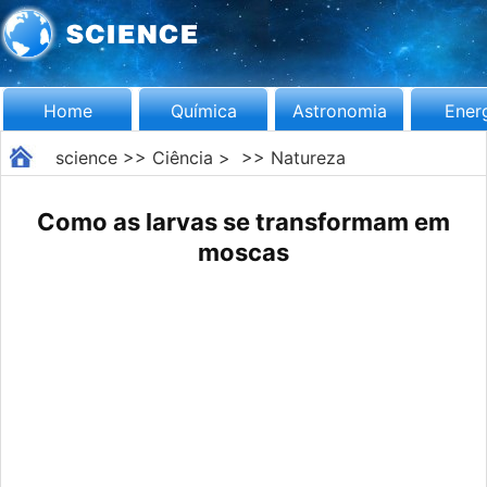
Home
Química
Astronomia
Ener
science
>>
Ciência
> >>
Natureza
Como as larvas se transformam em
moscas