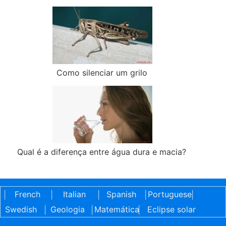
Como silenciar um grilo
Qual é a diferença entre água dura e macia?
French
Italian
Spanish
Portuguese
|
|
|
|
|
Swedish
Geologia
Matemática
Eclipse solar
|
|
|