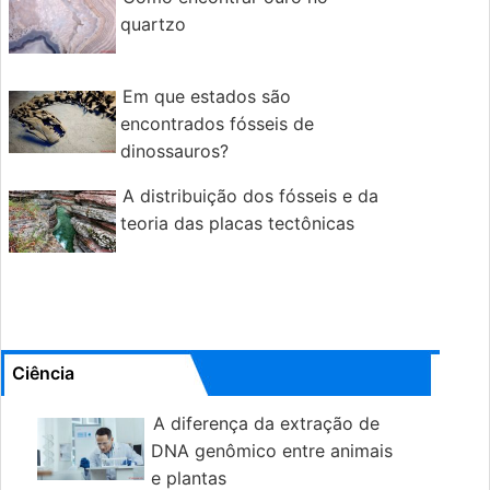
quartzo
Em que estados são
encontrados fósseis de
dinossauros?
Mais tipos de fósseis de dinossauros foram
A distribuição dos fósseis e da
descobertos nos Estados Unidos do que em
teoria das placas tectônicas
qualquer outro país do mundo. A partir de
2010, fósseis de dinossauros foram
encontrados em 35 estados. Os
Ciência
A diferença da extração de
DNA genômico entre animais
e plantas