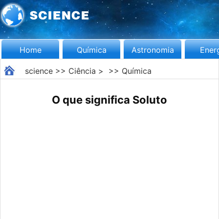
Home
Química
Astronomia
Ener
science
>>
Ciência
> >>
Química
O que significa Soluto