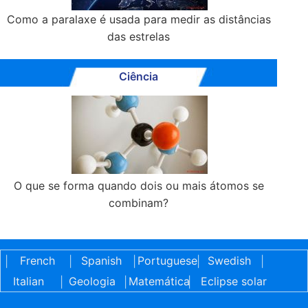
Como a paralaxe é usada para medir as distâncias
das estrelas
Ciência
O que se forma quando dois ou mais átomos se
combinam?
French
Spanish
Portuguese
Swedish
|
|
|
|
|
Italian
Geologia
Matemática
Eclipse solar
|
|
|