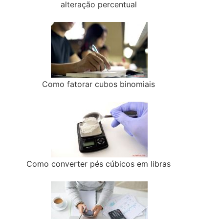
alteração percentual
Como fatorar cubos binomiais
Como converter pés cúbicos em libras