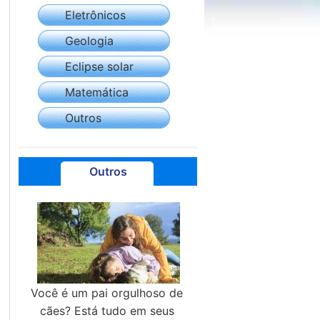
Eletrônicos
Geologia
Eclipse solar
Matemática
Outros
Outros
Você é um pai orgulhoso de
cães? Está tudo em seus