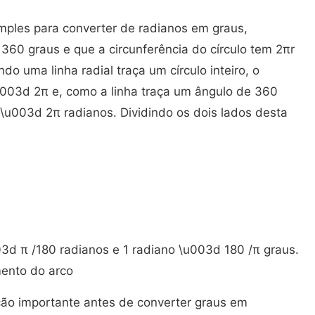
mples para converter de radianos em graus,
360 graus e que a circunferência do círculo tem 2πr
 uma linha radial traça um círculo inteiro, o
u003d 2π e, como a linha traça um ângulo de 360
u003d 2π radianos. Dividindo os dois lados desta
003d π /180 radianos e 1 radiano \u003d 180 /π graus.
ento do arco
ão importante antes de converter graus em