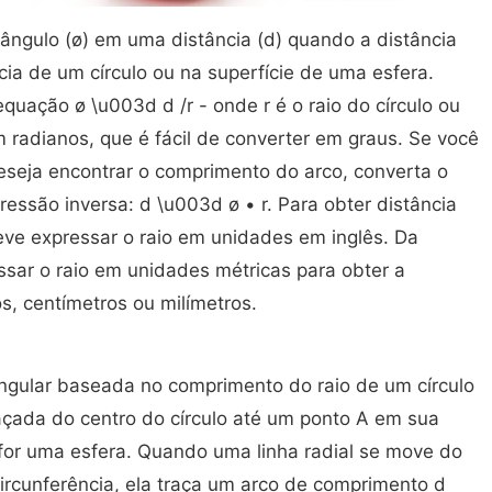
ângulo (ø) em uma distância (d) quando a distância
ia de um círculo ou na superfície de uma esfera.
quação ø \u003d d /r - onde r é o raio do círculo ou
m radianos, que é fácil de converter em graus. Se você
seja encontrar o comprimento do arco, converta o
essão inversa: d \u003d ø • r. Para obter distância
ve expressar o raio em unidades em inglês. Da
sar o raio em unidades métricas para obter a
s, centímetros ou milímetros.
gular baseada no comprimento do raio de um círculo
raçada do centro do círculo até um ponto A em sua
 for uma esfera. Quando uma linha radial se move do
ircunferência, ela traça um arco de comprimento d