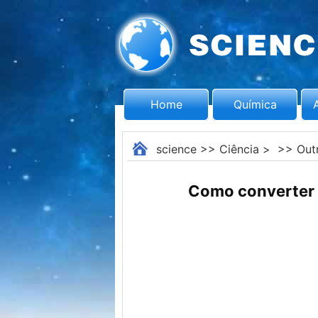
Home
Química
science
>>
Ciência
> >>
Out
Como converter 