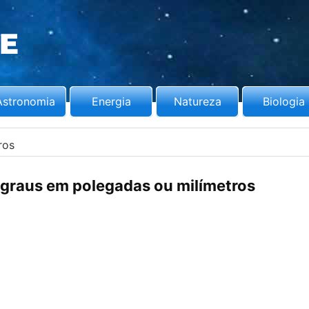
Astronomia
Energia
Natureza
Biologia
ros
graus em polegadas ou milímetros