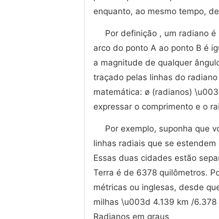
enquanto, ao mesmo tempo, des
Por definição , um radiano 
arco do ponto A ao ponto B é i
a magnitude de qualquer ângulo
traçado pelas linhas do radiano
matemática: ø (radianos) \u003
expressar o comprimento e o r
Por exemplo, suponha que vo
linhas radiais que se estendem 
Essas duas cidades estão separ
Terra é de 6378 quilômetros. 
métricas ou inglesas, desde qu
milhas \u003d 4.139 km /6.378
Radianos em graus