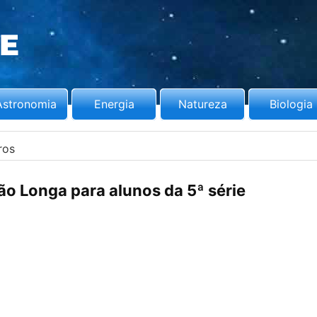
Astronomia
Energia
Natureza
Biologia
ros
ão Longa para alunos da 5ª série