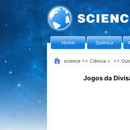
Home
Química
science
>>
Ciência
> >>
Out
Jogos da Divis