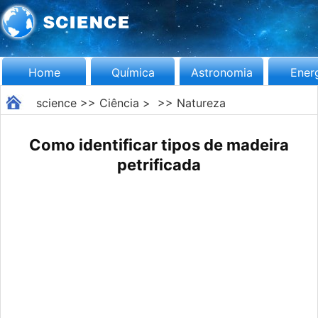
Home
Química
Astronomia
Ener
science
>>
Ciência
> >>
Natureza
Como identificar tipos de madeira
petrificada