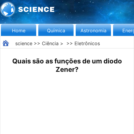
Home
Química
Astronomia
Ener
science
>>
Ciência
> >>
Eletrônicos
Quais são as funções de um diodo
Zener?