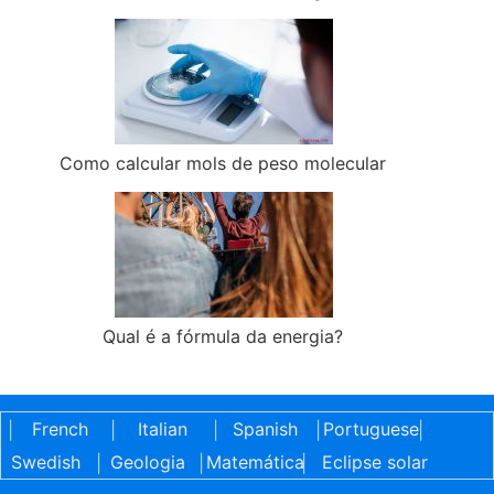
Como calcular mols de peso molecular
Qual é a fórmula da energia?
French
Italian
Spanish
Portuguese
|
|
|
|
|
Swedish
Geologia
Matemática
Eclipse solar
|
|
|