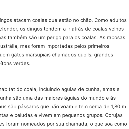
ngos atacam coalas que estão no chão. Como adultos
efender, os dingos tendem a ir atrás de coalas velhos
has também são um perigo para os coalas. As raposas
ustrália, mas foram importadas pelos primeiros
luem gatos marsupiais chamados quolls, grandes
ítons verdes.
abitat do coala, incluindo águias de cunha, emas e
cunha são uma das maiores águias do mundo e às
mus são pássaros que não voam e têm cerca de 1,80 m
entas e peludas e vivem em pequenos grupos. Corujas
 eles foram nomeados por sua chamada, o que soa como